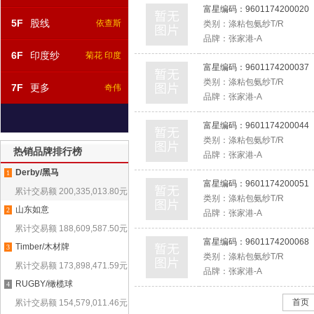
富星编码：
9601174200020
5F
股线
依查斯
类别：
涤粘包氨纱T/R
品牌：
张家港-A
6F
印度纱
菊花 印度
富星编码：
9601174200037
类别：
涤粘包氨纱T/R
7F
更多
奇伟
品牌：
张家港-A
富星编码：
9601174200044
类别：
涤粘包氨纱T/R
热销品牌排行榜
品牌：
张家港-A
Derby/黑马
1
富星编码：
9601174200051
累计交易额
200,335,013.80
元
类别：
涤粘包氨纱T/R
山东如意
2
品牌：
张家港-A
累计交易额
188,609,587.50
元
富星编码：
9601174200068
Timber/木材牌
3
类别：
涤粘包氨纱T/R
累计交易额
173,898,471.59
元
品牌：
张家港-A
RUGBY/橄榄球
4
首页
累计交易额
154,579,011.46
元