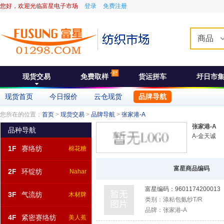
您好，欢迎光临富星电子市场
登录
免费注册
商品
现货交易
免费取样
货运拼车
圩日市
现货首页
今日报价
云仓现货
品牌导航
您所在的位置：
首页
>
现货交易
>
品牌导航
>
张家港-A
张家港-A
品种导航
A-金天诚
1F
赛络纺
棉花糖
富星商品编码
2F
环锭纺
Nahar
富星编码：
9601174200013
3F
气流纺
木材牌
类别：
涤粘包氨纱T/R
品牌：
张家港-A
4F
紧密赛络纺
美人蕉