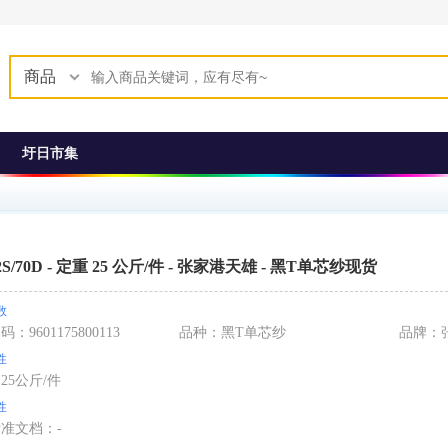
商品
圩日市集
2S/70D - 定重 25 公斤/件 - 张家港天雄 - 黑T单芯纱现货
数
编码：
9601175800113
品种：
黑T单芯纱
品牌：
性
：
25公斤/件
性
标准文档：
-