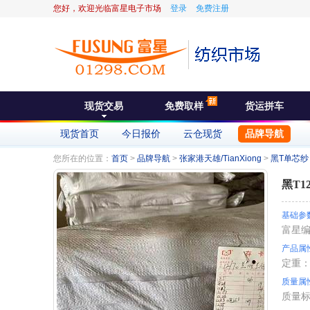
您好，欢迎光临富星电子市场
登录
免费注册
现货交易
免费取样
货运拼车
现货首页
今日报价
云仓现货
品牌导航
您所在的位置：
首页
>
品牌导航
>
张家港天雄/TianXiong
>
黑T单芯纱
黑T1
基础参
富星
产品属
定重
质量属
质量