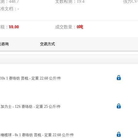
检测
：
448.7
支数检测
：
19.4
强力CV
标准文档：
-
交额：
¥0.00
成交数量：
0
吨
关咨询
交易方式
- 10s 1 赛络纺 普梳 - 定重 22.68 公斤/件
纱 - 加力士 - 12S 赛络纺 - 定重 25 公斤/件
 - 橄榄球 - 8s 1 赛络纺 普梳 - 定重 22.68 公斤/件