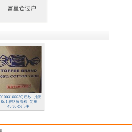
901003100020] 巴纱 - 托肥
- 8s 1 赛络纺 普梳 - 定重
45.36 公斤/件
照