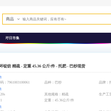
商品
圩日市集
1 环锭纺 精疏 - 定重 45.36 公斤/件 - 托肥 - 巴纱现货
数
编码：
7961003100061
品种：
巴纱
品牌：
性
：
20s
其他规格
：
精疏
生产工
：
1
定重：
45.36公斤/件
性