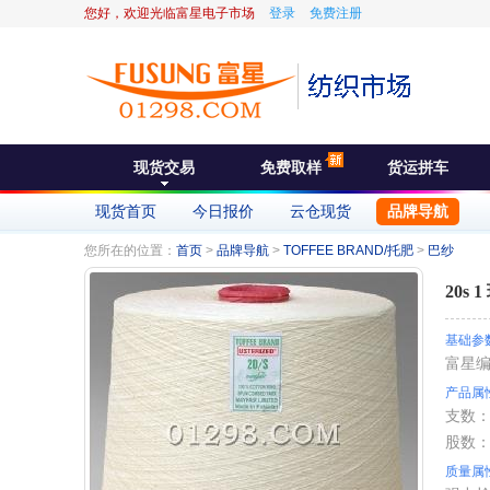
您好，欢迎光临富星电子市场
登录
免费注册
现货交易
免费取样
货运拼车
现货首页
今日报价
云仓现货
品牌导航
您所在的位置：
首页
>
品牌导航
>
TOFFEE BRAND/托肥
>
巴纱
20s 
基础参
富星
产品属
支数
股数
质量属