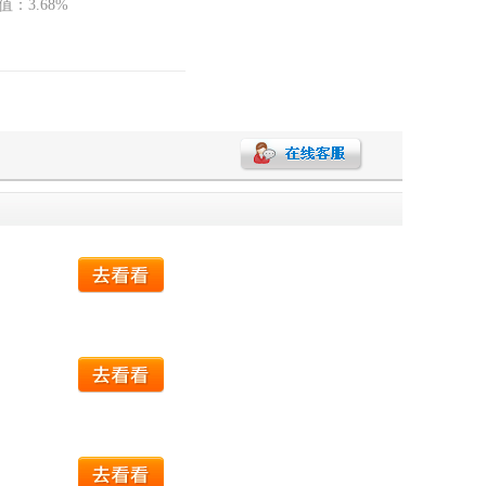
值
：
3.68%