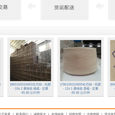
肥
[9601003100033] 巴纱 - 托肥
[7961003100054] 巴纱 - 托肥
[6
- 10s 1 赛络纺 精疏 - 定重
- 12s 1 赛络纺 普梳 - 定重
45.36 公斤/件
45.36 公斤/件
关于富星
|
联系我们
|
诚聘英才
|
友情链接
|
招商加盟
|
法律声明
|
营业执