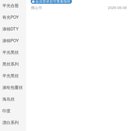
会员登录后可查看报价
半光合股
佛山市
2026-08-08
DTY
有光POY
涤锦DTY
涤锦POY
半光黑丝
DTY
黑丝系列
半光黑丝
FDY
涤纶包覆丝
海岛丝
印度
漂白系列