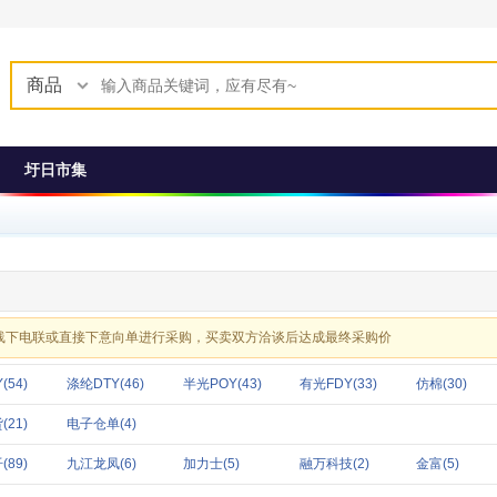
商品
圩日市集
线下电联或直接下意向单进行采购，买卖双方洽谈后达成最终采购价
(54)
涤纶DTY(46)
半光POY(43)
有光FDY(33)
仿棉(30)
21)
电子仓单(4)
89)
九江龙凤(6)
加力士(5)
融万科技(2)
金富(5)