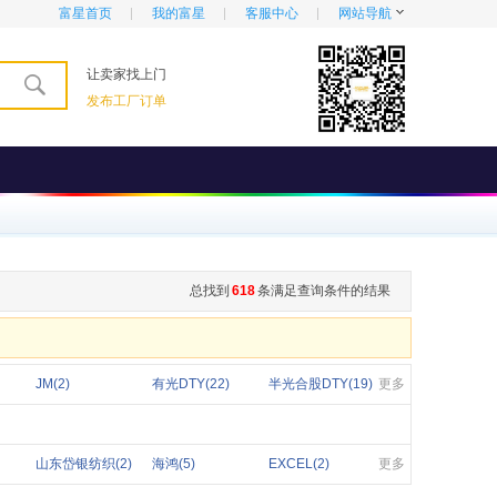
富星首页
我的富星
客服中心
网站导航
让卖家找上门
发布工厂订单
总找到
618
条满足查询条件的结果
JM(2)
有光DTY(22)
半光合股DTY(19)
更多
山东岱银纺织(2)
海鸿(5)
EXCEL(2)
更多