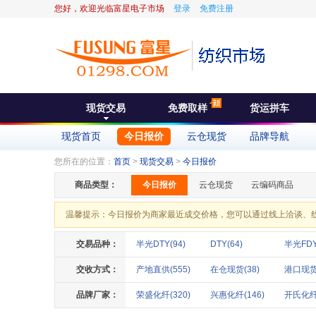
您好，欢迎光临富星电子市场
登录
免费注册
现货交易
免费取样
货运拼车
现货首页
今日报价
云仓现货
品牌导航
您所在的位置：
首页
>
现货交易
>
今日报价
商品类型：
今日报价
云仓现货
云编码商品
温馨提示：今日报价为商家最近成交价格，您可以通过线上洽谈、
交易品种：
半光DTY(94)
DTY(64)
半光FDY
交收方式：
产地直供(555)
在仓现货(38)
港口现货(
品牌厂家：
荣盛化纤(320)
兴惠化纤(146)
开氏化纤(