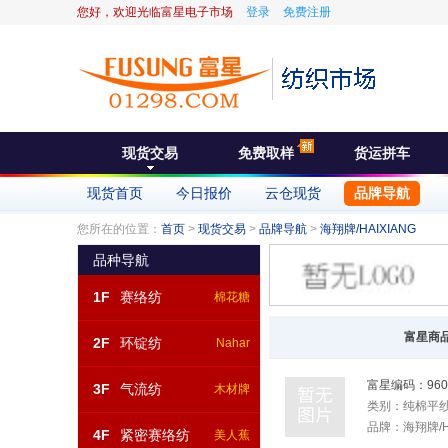
您好，欢迎光临富星电子市场
登录
免费注册
现货交易
免费取样
货运拼车
现货首页
今日报价
云仓现货
品牌导航
您所在的位置：
首页
>
现货交易
>
品牌导航
>
海翔牌/HAIXIANG
品种导航
1F
赛络纺
棉花糖
富星商
2F
环锭纺
Nahar
富星编码：
960
3F
气流纺
木材牌
类别：
纯棉平
品牌：
海翔牌/H
4F
紧密赛络纺
美人蕉