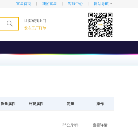
富星首页
我的富星
客服中心
网站导航
让卖家找上门
发布工厂订单
质量属性
外观属性
定量
操作
25公斤/件
查看详情