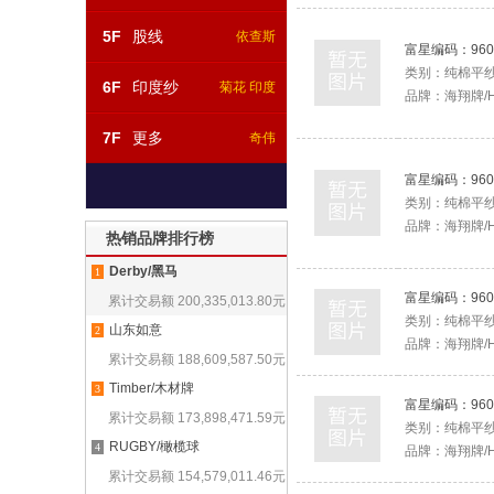
5F
股线
依查斯
富星编码：
960
类别：
纯棉平
6F
印度纱
菊花 印度
品牌：
海翔牌/H
7F
更多
奇伟
富星编码：
960
类别：
纯棉平
品牌：
海翔牌/H
热销品牌排行榜
Derby/黑马
1
富星编码：
960
累计交易额
200,335,013.80
元
类别：
纯棉平
山东如意
2
品牌：
海翔牌/H
累计交易额
188,609,587.50
元
Timber/木材牌
3
富星编码：
960
累计交易额
173,898,471.59
元
类别：
纯棉平
RUGBY/橄榄球
4
品牌：
海翔牌/H
累计交易额
154,579,011.46
元