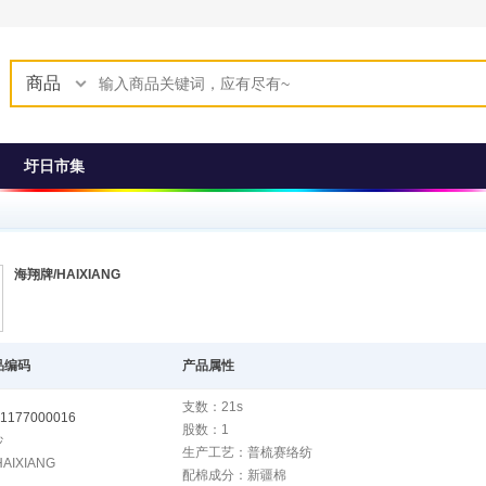
商品
圩日市集
海翔牌/HAIXIANG
品编码
产品属性
支数：21s
1177000016
股数：1
纱
生产工艺：普梳赛络纺
AIXIANG
配棉成分：新疆棉