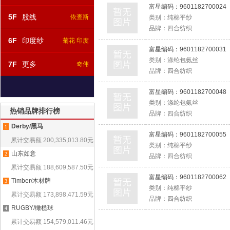
富星编码：
9601182700024
5F
股线
依查斯
类别：
纯棉平纱
品牌：
四合纺织
6F
印度纱
菊花 印度
富星编码：
9601182700031
类别：
涤纶包氨丝
7F
更多
奇伟
品牌：
四合纺织
富星编码：
9601182700048
类别：
涤纶包氨丝
热销品牌排行榜
品牌：
四合纺织
Derby/黑马
1
富星编码：
9601182700055
累计交易额
200,335,013.80
元
类别：
纯棉平纱
山东如意
2
品牌：
四合纺织
累计交易额
188,609,587.50
元
富星编码：
9601182700062
Timber/木材牌
3
类别：
纯棉平纱
累计交易额
173,898,471.59
元
品牌：
四合纺织
RUGBY/橄榄球
4
累计交易额
154,579,011.46
元