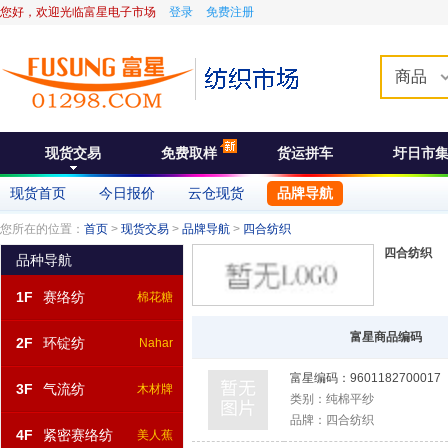
您好，欢迎光临富星电子市场
登录
免费注册
商品
现货交易
免费取样
货运拼车
圩日市
现货首页
今日报价
云仓现货
品牌导航
您所在的位置：
首页
>
现货交易
>
品牌导航
>
四合纺织
四合纺织
品种导航
1F
赛络纺
棉花糖
富星商品编码
2F
环锭纺
Nahar
富星编码：
9601182700017
3F
气流纺
木材牌
类别：
纯棉平纱
品牌：
四合纺织
4F
紧密赛络纺
美人蕉