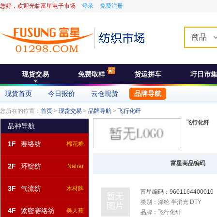
您好，欢迎光临富星电子市场
登录
免费注册
商品
现货交易
免费取样
货运拼车
圩日市
现货首页
今日报价
云仓现货
品牌导航
您所在的位置：
首页
>
现货交易
>
品牌导航
>
飞行化纤
飞行化纤
品种导航
1F
赛络纺
棉花糖
富星商品编码
2F
环锭纺
Nahar
3F
气流纺
木材牌
富星编码：
9601164400010
类别：
涤纶 半消光 DTY
4F
紧密赛络纺
美人蕉
品牌：
飞行化纤