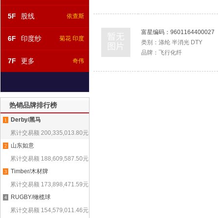
5F
股线
依查斯
富星编码：
9601164400027
6F
印度纱
菊花 印度
类别：
涤纶 半消光 DTY
品牌：
飞行化纤
7F
更多
奇伟
热销品牌排行榜
Derby/黑马
1
累计交易额
200,335,013.80
元
山东如意
2
累计交易额
188,609,587.50
元
Timber/木材牌
3
累计交易额
173,898,471.59
元
RUGBY/橄榄球
4
累计交易额
154,579,011.46
元