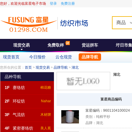
您好，欢迎光临富星电子市场
登录
免费注册
商品
现货交易
免费取样
货运拼车
圩日市
现货首页
今日报价
云仓现货
品牌导航
您所在的位置：
首页
>
现货交易
>
品牌导航
>
湖北
湖北
品种导航
1F
赛络纺
棉花糖
富星商品编码
2F
环锭纺
Nahar
富星编码：
9601104100024
3F
气流纺
木材牌
类别：
纯棉平纱
品牌：
湖北
4F
紧密赛络纺
美人蕉