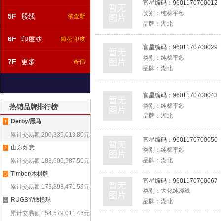
富星编码：
9601170700012
类别：
纯棉平纱
5F
股线
依查斯
品牌：
湖北
6F
印度纱
菊花 印度
富星编码：
9601170700029
类别：
纯棉平纱
7F
更多
奇伟
品牌：
湖北
富星编码：
9601170700043
类别：
纯棉平纱
热销品牌排行榜
品牌：
湖北
Derby/黑马
1
累计交易额
200,335,013.80
元
富星编码：
9601170700050
山东如意
2
类别：
纯棉平纱
品牌：
湖北
累计交易额
188,609,587.50
元
Timber/木材牌
3
富星编码：
9601170700067
累计交易额
173,898,471.59
元
类别：
大化纯涤线
RUGBY/橄榄球
4
品牌：
湖北
累计交易额
154,579,011.46
元