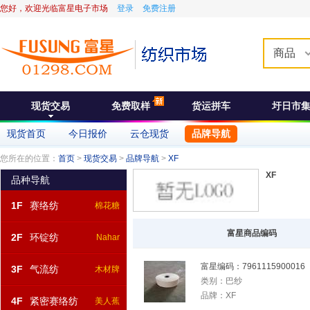
您好，欢迎光临富星电子市场
登录
免费注册
商品
现货交易
免费取样
货运拼车
圩日市
现货首页
今日报价
云仓现货
品牌导航
您所在的位置：
首页
>
现货交易
>
品牌导航
>
XF
XF
品种导航
1F
赛络纺
棉花糖
富星商品编码
2F
环锭纺
Nahar
富星编码：
7961115900016
3F
气流纺
木材牌
类别：
巴纱
品牌：
XF
4F
紧密赛络纺
美人蕉