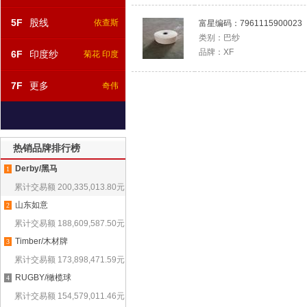
5F
股线
依查斯
富星编码：
7961115900023
类别：
巴纱
品牌：
XF
6F
印度纱
菊花 印度
7F
更多
奇伟
热销品牌排行榜
Derby/黑马
1
累计交易额
200,335,013.80
元
山东如意
2
累计交易额
188,609,587.50
元
Timber/木材牌
3
累计交易额
173,898,471.59
元
RUGBY/橄榄球
4
累计交易额
154,579,011.46
元