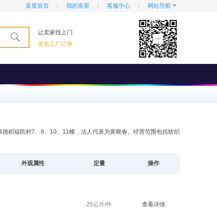
富星首页
我的富星
客服中心
网站导航
让卖家找上门
发布工厂订单
镇德积福民村7、8、10、11幢，法人代表为黄晓春。经营范围包括纺织
外观属性
定量
操作
25公斤/件
查看详情