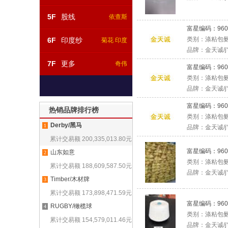
5F
股线
依查斯
富星编码：
960
类别：
涤粘包氨
6F
印度纱
菊花 印度
品牌：
金天诚/j't
7F
更多
奇伟
富星编码：
960
类别：
涤粘包氨
品牌：
金天诚/j't
富星编码：
960
热销品牌排行榜
类别：
涤粘包氨
Derby/黑马
1
品牌：
金天诚/j't
累计交易额
200,335,013.80
元
富星编码：
960
山东如意
2
类别：
涤粘包氨
累计交易额
188,609,587.50
元
品牌：
金天诚/j't
Timber/木材牌
3
累计交易额
173,898,471.59
元
富星编码：
960
RUGBY/橄榄球
4
类别：
涤粘包氨
累计交易额
154,579,011.46
元
品牌：
金天诚/j't