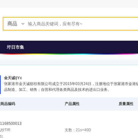
商品
圩日市集
金天诚/j't'c
张家港市金天诚纺织有限公司成立于2015年03月24日，注册地位于张家港市金港
品制造、加工、销售；自营和代理各类商品及技术的进出口业务。
星商品编码
产品属性
质量属性
1168500013
纱T/R
支数：21s+40D
'c