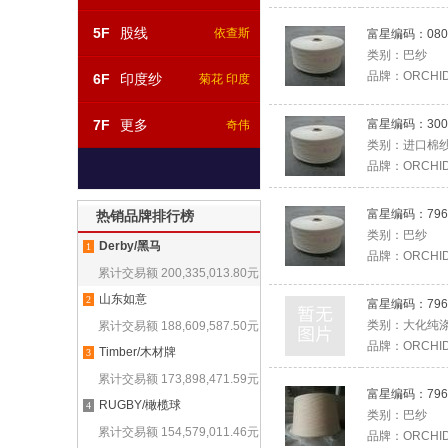
5F
股线
依查斯
富星编码：
080
类别：
巴纱
品牌：
ORCHI
6F
印度纱
菊花 印度
7F
更多
富星编码：
300
奇伟
类别：
进口棉
品牌：
ORCHI
富星编码：
796
热销品牌排行榜
类别：
巴纱
Derby/黑马
1
品牌：
ORCHI
累计交易额
200,335,013.80
元
山东如意
2
富星编码：
796
类别：
大化纯
累计交易额
188,609,587.50
元
品牌：
ORCHI
Timber/木材牌
3
累计交易额
173,898,471.59
元
富星编码：
796
RUGBY/橄榄球
4
类别：
巴纱
累计交易额
154,579,011.46
元
品牌：
ORCHI