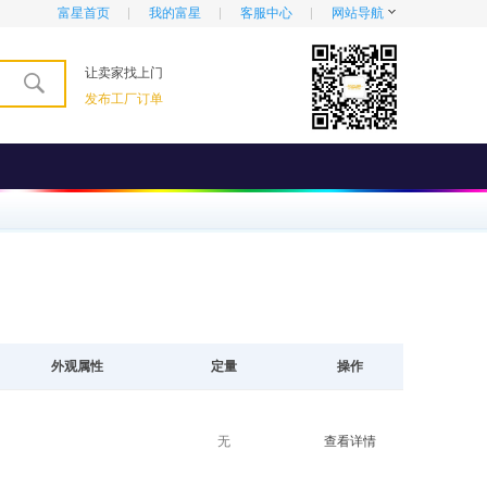
富星首页
我的富星
客服中心
网站导航
让卖家找上门
发布工厂订单
外观属性
定量
操作
无
查看详情