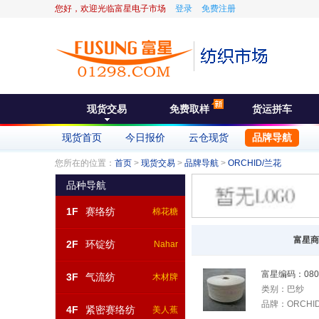
您好，欢迎光临富星电子市场
登录
免费注册
现货交易
免费取样
货运拼车
现货首页
今日报价
云仓现货
品牌导航
您所在的位置：
首页
>
现货交易
>
品牌导航
>
ORCHID/兰花
品种导航
1F
赛络纺
棉花糖
富星商
2F
环锭纺
Nahar
富星编码：
080
3F
气流纺
木材牌
类别：
巴纱
品牌：
ORCHI
4F
紧密赛络纺
美人蕉