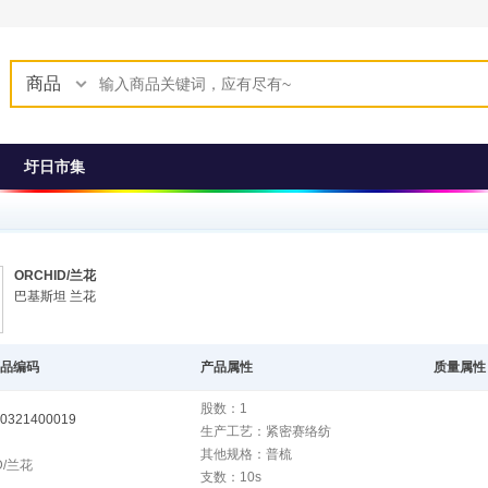
商品
圩日市集
ORCHID/兰花
巴基斯坦 兰花
品编码
产品属性
质量属性
股数：1
0321400019
生产工艺：紧密赛络纺
其他规格：普梳
D/兰花
支数：10s