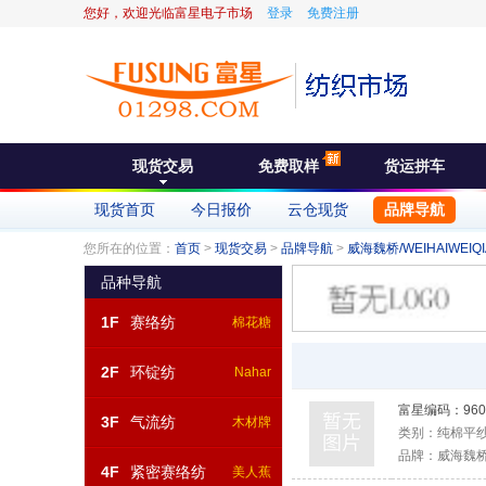
您好，欢迎光临富星电子市场
登录
免费注册
现货交易
免费取样
货运拼车
现货首页
今日报价
云仓现货
品牌导航
您所在的位置：
首页
>
现货交易
>
品牌导航
>
威海魏桥/WEIHAIWEIQIA
品种导航
1F
赛络纺
棉花糖
2F
环锭纺
Nahar
富星编码：
960
3F
气流纺
木材牌
类别：
纯棉平
品牌：
威海魏桥/W
4F
紧密赛络纺
美人蕉