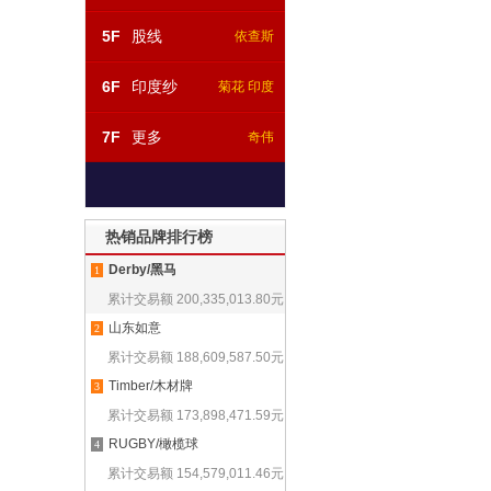
5F
股线
依查斯
6F
印度纱
菊花 印度
7F
更多
奇伟
热销品牌排行榜
Derby/黑马
1
累计交易额
200,335,013.80
元
山东如意
2
累计交易额
188,609,587.50
元
Timber/木材牌
3
累计交易额
173,898,471.59
元
RUGBY/橄榄球
4
累计交易额
154,579,011.46
元