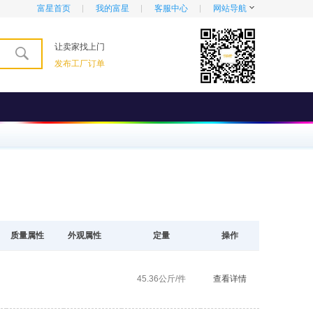
富星首页
我的富星
客服中心
网站导航
让卖家找上门
发布工厂订单
质量属性
外观属性
定量
操作
45.36公斤/件
查看详情