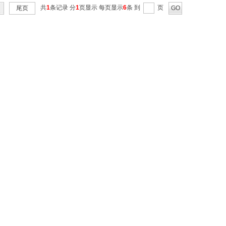
共
1
条记录 分
1
页显示 每页显示
6
条 到
页
尾页
GO