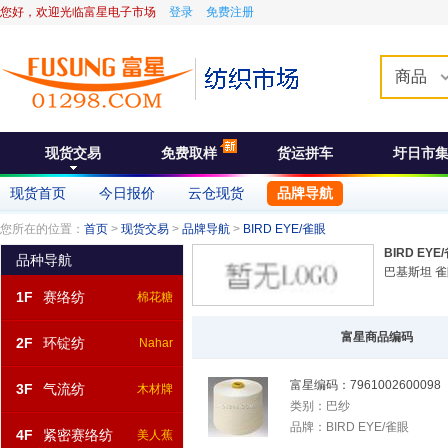
您好，欢迎光临富星电子市场
登录
免费注册
商品
现货交易
免费取样
货运拼车
圩日市
现货首页
今日报价
云仓现货
品牌导航
您所在的位置：
首页
>
现货交易
>
品牌导航
>
BIRD EYE/雀眼
BIRD EYE
品种导航
巴基斯坦 
1F
赛络纺
棉花糖
富星商品编码
2F
环锭纺
Nahar
富星编码：
7961002600098
3F
气流纺
木材牌
类别：
巴纱
品牌：
BIRD EYE/雀眼
4F
紧密赛络纺
美人蕉