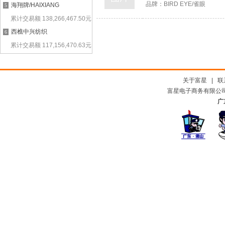
品牌：
BIRD EYE/雀眼
海翔牌/HAIXIANG
5
累计交易额
138,266,467.50
元
西樵中兴纺织
6
累计交易额
117,156,470.63
元
关于富星
|
联
富星电子商务有限公司及
广