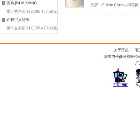
海翔牌/HAIXIANG
5
品牌：
Cotton Candy /棉花糖
累计交易额
138,266,467.50
元
西樵中兴纺织
6
累计交易额
117,156,470.63
元
关于富星
|
联
富星电子商务有限公司及
广