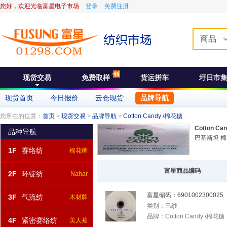
您好，欢迎光临富星电子市场
登录
免费注册
商品
现货交易
免费取样
货运拼车
圩日市
现货首页
今日报价
云仓现货
品牌导航
您所在的位置：
首页
>
现货交易
>
品牌导航
>
Cotton Candy /棉花糖
Cotton Ca
品种导航
巴基斯坦 
1F
赛络纺
棉花糖
富星商品编码
2F
环锭纺
Nahar
富星编码：
6901002300025
3F
气流纺
木材牌
类别：
巴纱
品牌：
Cotton Candy /棉花糖
4F
紧密赛络纺
美人蕉