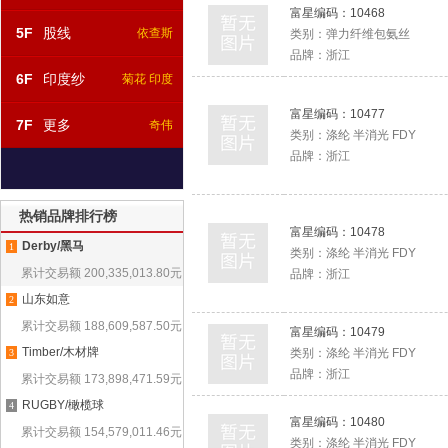
富星编码：
10468
5F
股线
依查斯
类别：
弹力纤维包氨丝
品牌：
浙江
6F
印度纱
菊花 印度
富星编码：
10477
7F
更多
奇伟
类别：
涤纶 半消光 FDY
品牌：
浙江
热销品牌排行榜
富星编码：
10478
Derby/黑马
1
类别：
涤纶 半消光 FDY
累计交易额
200,335,013.80
元
品牌：
浙江
山东如意
2
累计交易额
188,609,587.50
元
富星编码：
10479
Timber/木材牌
类别：
涤纶 半消光 FDY
3
品牌：
浙江
累计交易额
173,898,471.59
元
RUGBY/橄榄球
4
富星编码：
10480
累计交易额
154,579,011.46
元
类别：
涤纶 半消光 FDY