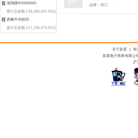
海翔牌/HAIXIANG
5
品牌：
浙江
累计交易额
138,266,467.50
元
西樵中兴纺织
6
累计交易额
117,156,470.63
元
关于富星
|
联
富星电子商务有限公司及
广