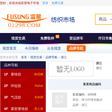
您好，欢迎光临富星电子市场
登录
免费注册
商品
现货交易
免费取样
货运拼车
圩日市
现货首页
今日报价
云仓现货
品牌导航
您所在的位置：
首页
>
现货交易
>
品牌导航
>
浙江
浙江
品种导航
浙江
1F
赛络纺
棉花糖
富星商品编码
2F
环锭纺
Nahar
富星编码：
10438
3F
气流纺
木材牌
类别：
弹力纤维包氨丝
品牌：
浙江
4F
紧密赛络纺
美人蕉