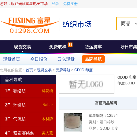
您好，欢迎光临富星电子市场
登录
免费注册
商品
现货交易
免费取样
货运拼车
圩日市
现货首页
今日报价
云仓现货
品牌导航
您所在的位置：
首页
>
现货交易
>
品牌导航
>
GDJD 印度
GDJD 印度
品种导航
印度GDJD
1F
赛络纺
棉花糖
富星商品编码
2F
环锭纺
Nahar
富星编码：
12594
3F
气流纺
木材牌
类别：
进口棉纱
品牌：
GDJD 印度
4F
紧密赛络纺
美人蕉