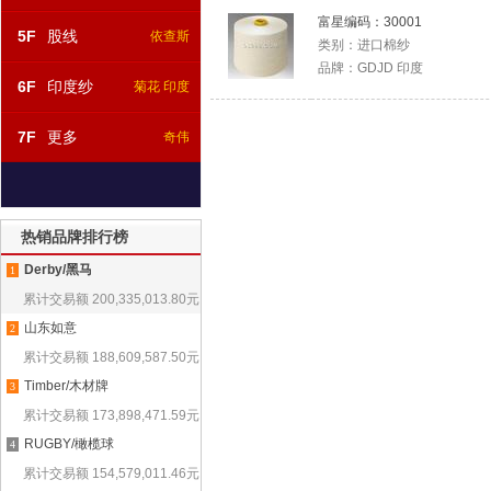
富星编码：
30001
5F
股线
依查斯
类别：
进口棉纱
品牌：
GDJD 印度
6F
印度纱
菊花 印度
7F
更多
奇伟
热销品牌排行榜
Derby/黑马
1
累计交易额
200,335,013.80
元
山东如意
2
累计交易额
188,609,587.50
元
Timber/木材牌
3
累计交易额
173,898,471.59
元
RUGBY/橄榄球
4
累计交易额
154,579,011.46
元