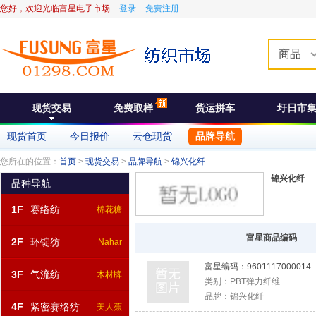
您好，欢迎光临富星电子市场
登录
免费注册
商品
现货交易
免费取样
货运拼车
圩日市
现货首页
今日报价
云仓现货
品牌导航
您所在的位置：
首页
>
现货交易
>
品牌导航
>
锦兴化纤
锦兴化纤
品种导航
1F
赛络纺
棉花糖
富星商品编码
2F
环锭纺
Nahar
富星编码：
9601117000014
3F
气流纺
木材牌
类别：
PBT弹力纤维
品牌：
锦兴化纤
4F
紧密赛络纺
美人蕉