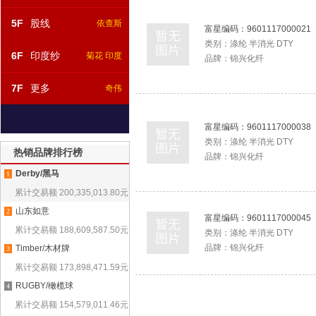
5F
股线
依查斯
富星编码：
9601117000021
类别：
涤纶 半消光 DTY
6F
印度纱
菊花 印度
品牌：
锦兴化纤
7F
更多
奇伟
富星编码：
9601117000038
类别：
涤纶 半消光 DTY
热销品牌排行榜
品牌：
锦兴化纤
Derby/黑马
1
累计交易额
200,335,013.80
元
山东如意
2
富星编码：
9601117000045
累计交易额
188,609,587.50
元
类别：
涤纶 半消光 DTY
品牌：
锦兴化纤
Timber/木材牌
3
累计交易额
173,898,471.59
元
RUGBY/橄榄球
4
累计交易额
154,579,011.46
元