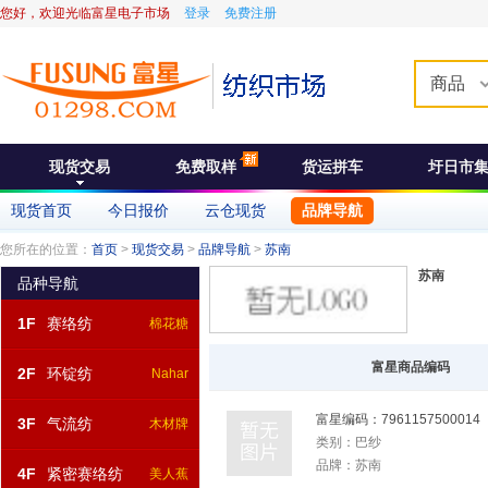
您好，欢迎光临富星电子市场
登录
免费注册
商品
现货交易
免费取样
货运拼车
圩日市
现货首页
今日报价
云仓现货
品牌导航
您所在的位置：
首页
>
现货交易
>
品牌导航
>
苏南
苏南
品种导航
1F
赛络纺
棉花糖
富星商品编码
2F
环锭纺
Nahar
富星编码：
7961157500014
3F
气流纺
木材牌
类别：
巴纱
品牌：
苏南
4F
紧密赛络纺
美人蕉