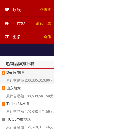
5F
股线
依查斯
6F
印度纱
菊花 印度
7F
更多
奇伟
热销品牌排行榜
Derby/黑马
1
累计交易额
200,335,013.80
元
山东如意
2
累计交易额
188,609,587.50
元
Timber/木材牌
3
累计交易额
173,898,471.59
元
RUGBY/橄榄球
4
累计交易额
154,579,011.46
元