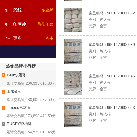
5F
股线
依查斯
富星编码：
9601170600022
类别：
纯人棉
6F
印度纱
菊花 印度
品牌：
金富
7F
更多
奇伟
富星编码：
9601170600039
类别：
纯人棉
品牌：
金富
热销品牌排行榜
Derby/黑马
1
富星编码：
9601170600046
类别：
纯人棉
累计交易额
200,335,013.80
元
品牌：
金富
山东如意
2
累计交易额
188,609,587.50
元
Timber/木材牌
富星编码：
9601170600053
3
类别：
纯人棉
累计交易额
173,898,471.59
元
品牌：
金富
RUGBY/橄榄球
4
累计交易额
154,579,011.46
元