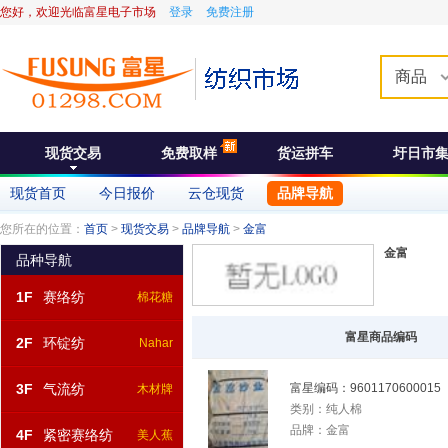
您好，欢迎光临富星电子市场
登录
免费注册
商品
现货交易
免费取样
货运拼车
圩日市
现货首页
今日报价
云仓现货
品牌导航
您所在的位置：
首页
>
现货交易
>
品牌导航
>
金富
金富
品种导航
1F
赛络纺
棉花糖
富星商品编码
2F
环锭纺
Nahar
3F
气流纺
富星编码：
9601170600015
木材牌
类别：
纯人棉
品牌：
金富
4F
紧密赛络纺
美人蕉