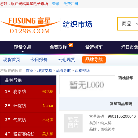
您好，欢迎光临富星电子市场
登录
免费注册
商品
现货交易
免费取样
货运拼车
圩日市
现货首页
今日报价
云仓现货
品牌导航
您所在的位置：
首页
>
现货交易
>
品牌导航
>
西樵裕华
西樵裕华
品种导航
1F
赛络纺
棉花糖
富星商品编码
2F
环锭纺
Nahar
富星编码：
9601165200046
3F
气流纺
木材牌
类别：
纯人棉
品牌：
西樵裕华
4F
紧密赛络纺
美人蕉