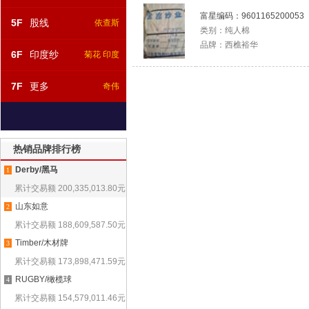
富星编码：
9601165200053
5F
股线
依查斯
类别：
纯人棉
品牌：
西樵裕华
6F
印度纱
菊花 印度
7F
更多
奇伟
热销品牌排行榜
Derby/黑马
1
累计交易额
200,335,013.80
元
山东如意
2
累计交易额
188,609,587.50
元
Timber/木材牌
3
累计交易额
173,898,471.59
元
RUGBY/橄榄球
4
累计交易额
154,579,011.46
元