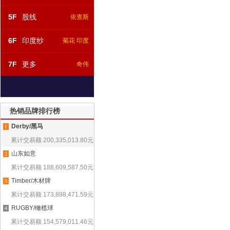
5F
股线
依查斯
6F
印度纱
菊花 印度
7F
更多
奇伟
热销品牌排行榜
Derby/黑马
1
累计交易额
200,335,013.80
元
山东如意
2
累计交易额
188,609,587.50
元
Timber/木材牌
3
累计交易额
173,898,471.59
元
RUGBY/橄榄球
4
累计交易额
154,579,011.46
元