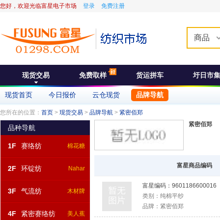
您好，欢迎光临富星电子市场
登录
免费注册
商品
现货交易
免费取样
货运拼车
圩日市
现货首页
今日报价
云仓现货
品牌导航
您所在的位置：
首页
>
现货交易
>
品牌导航
>
紧密佰郑
紧密佰郑
品种导航
1F
赛络纺
棉花糖
富星商品编码
2F
环锭纺
Nahar
富星编码：
9601186600016
3F
气流纺
木材牌
类别：
纯棉平纱
品牌：
紧密佰郑
4F
紧密赛络纺
美人蕉