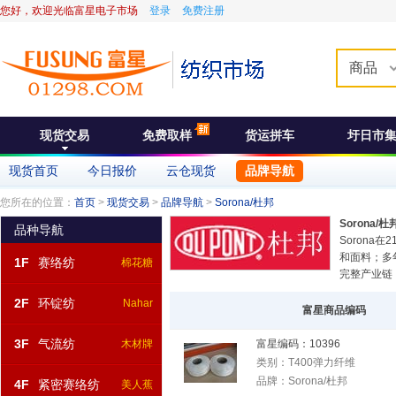
您好，欢迎光临富星电子市场
登录
免费注册
商品
现货交易
免费取样
货运拼车
圩日市
现货首页
今日报价
云仓现货
品牌导航
您所在的位置：
首页
>
现货交易
>
品牌导航
>
Sorona/杜邦
Sorona/杜
品种导航
Soron
和面料；多
1F
赛络纺
棉花糖
完整产业链
2F
环锭纺
Nahar
富星商品编码
3F
气流纺
木材牌
富星编码：
10396
类别：
T400弹力纤维
品牌：
Sorona/杜邦
4F
紧密赛络纺
美人蕉