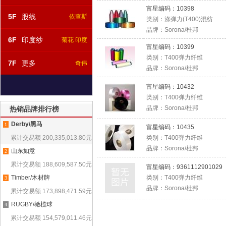
富星编码：
10398
5F
股线
依查斯
类别：
涤弹力(T400)混纺
品牌：
Sorona/杜邦
6F
印度纱
菊花 印度
富星编码：
10399
类别：
T400弹力纤维
7F
更多
奇伟
品牌：
Sorona/杜邦
富星编码：
10432
类别：
T400弹力纤维
品牌：
Sorona/杜邦
热销品牌排行榜
Derby/黑马
1
富星编码：
10435
累计交易额
200,335,013.80
元
类别：
T400弹力纤维
品牌：
Sorona/杜邦
山东如意
2
累计交易额
188,609,587.50
元
富星编码：
9361112901029
Timber/木材牌
类别：
T400弹力纤维
3
品牌：
Sorona/杜邦
累计交易额
173,898,471.59
元
RUGBY/橄榄球
4
累计交易额
154,579,011.46
元