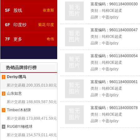
富星编码：
9601184000030
5F
股线
依查斯
类别：
纯棉OE超柔
品牌：
中盈/gdzy
6F
印度纱
菊花 印度
富星编码：
9601184000047
类别：
纯棉OE超柔
7F
更多
奇伟
品牌：
中盈/gdzy
富星编码：
9601184000054
类别：
纯棉OE超柔
热销品牌排行榜
品牌：
中盈/gdzy
Derby/黑马
1
富星编码：
9601184000061
累计交易额
200,335,013.80
元
类别：
纯棉OE超柔
山东如意
2
品牌：
中盈/gdzy
累计交易额
188,609,587.50
元
富星编码：
9601184000078
Timber/木材牌
3
类别：
纯棉OE超柔
累计交易额
173,898,471.59
元
品牌：
中盈/gdzy
RUGBY/橄榄球
4
累计交易额
154,579,011.46
元