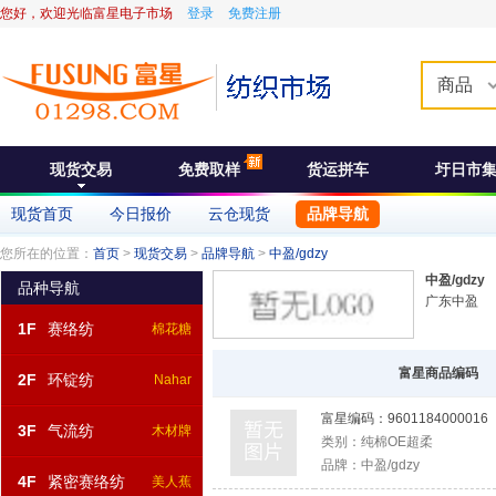
您好，欢迎光临富星电子市场
登录
免费注册
商品
现货交易
免费取样
货运拼车
圩日市
现货首页
今日报价
云仓现货
品牌导航
您所在的位置：
首页
>
现货交易
>
品牌导航
>
中盈/gdzy
中盈/gdzy
品种导航
广东中盈
1F
赛络纺
棉花糖
富星商品编码
2F
环锭纺
Nahar
富星编码：
9601184000016
3F
气流纺
木材牌
类别：
纯棉OE超柔
品牌：
中盈/gdzy
4F
紧密赛络纺
美人蕉